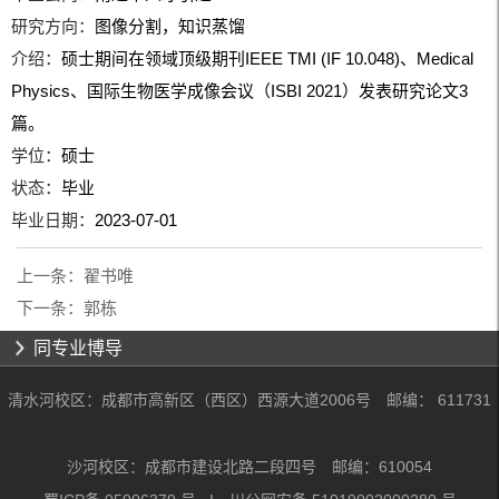
研究方向：
图像分割，知识蒸馏
介绍：
硕士期间在领域顶级期刊IEEE TMI (IF 10.048)、Medical
Physics、国际生物医学成像会议（ISBI 2021）发表研究论文3
篇。
学位：
硕士
状态：
毕业
毕业日期：
2023-07-01
上一条：
翟书唯
下一条：
郭栋
同专业博导
清水河校区：成都市高新区（西区）西源大道2006号 邮编： 611731
沙河校区：成都市建设北路二段四号 邮编：610054