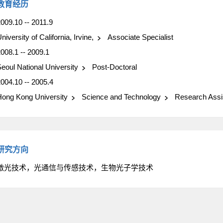
教育经历
009.10 -- 2011.9
niversity of California, Irvine,
Associate Specialist
008.1 -- 2009.1
eoul National University
Post-Doctoral
004.10 -- 2005.4
ong Kong University
Science and Technology
Research Assi
研究方向
激光技术，光通信与传感技术，生物光子学技术