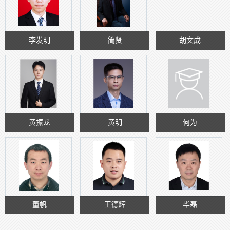
李发明
简贤
胡文成
黄振龙
黄明
何为
董帆
王德辉
毕磊