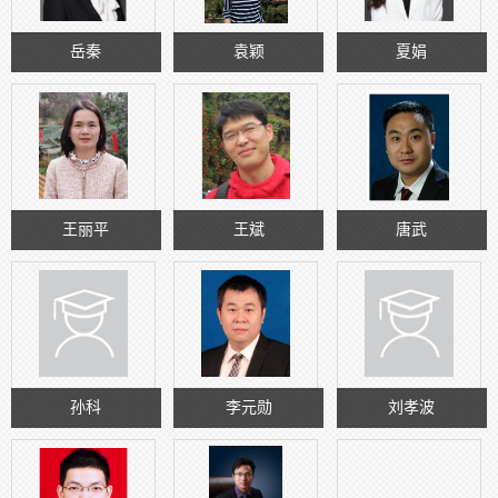
岳秦
袁颖
夏娟
王丽平
王斌
唐武
孙科
李元勋
刘孝波