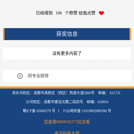
已经得到
106
个称赞 给我点赞
获奖信息
没有更多内容了
同专业硕导
清水河校区：成都市高新区（西区）西源大道2006号 邮编： 611731
沙河校区：成都市建设北路二段四号 邮编：610054
蜀ICP备 05006379 号 I 川公网安备 51019002000280 号
您是第
0000016373
位访客
电子科技大学