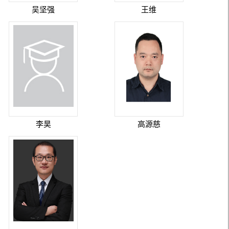
吴坚强
王维
李昊
高源慈