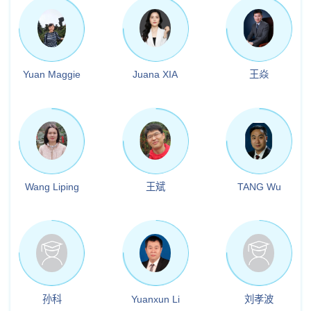
Yuan Maggie
Juana XIA
王焱
Wang Liping
王斌
TANG Wu
孙科
Yuanxun Li
刘孝波