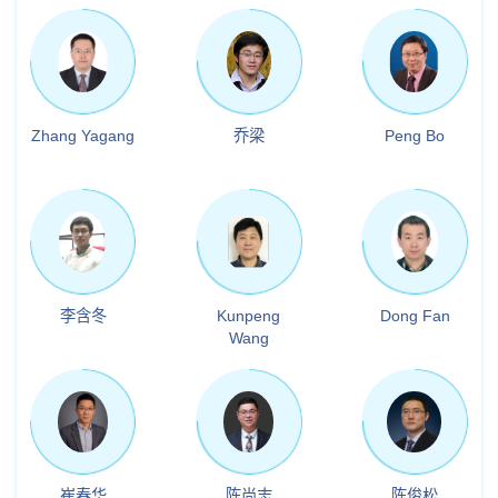
Zhang Yagang
乔梁
Peng Bo
李含冬
Kunpeng
Dong Fan
Wang
崔春华
陈尚志
陈俊松