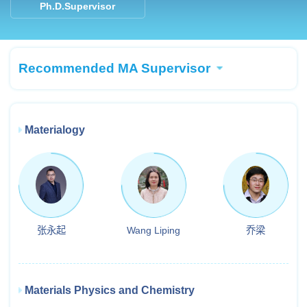
Ph.D.Supervisor
Recommended MA Supervisor
Materialogy
张永起
Wang Liping
乔梁
Materials Physics and Chemistry