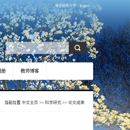
电子科技大学
English
相册
教师博客
当前位置
中文主页
>>
科学研究
>>
论文成果