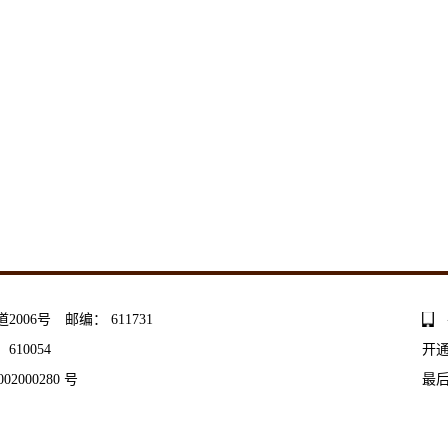
06号 邮编： 611731
10054
开
02000280 号
最