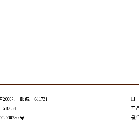
06号 邮编： 611731
10054
开
02000280 号
最