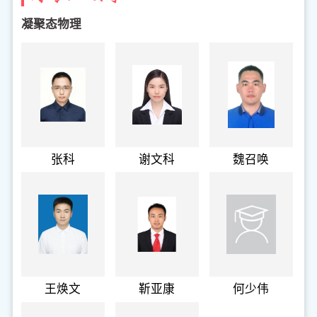
凝聚态物理
张科
谢文科
魏召唤
王焕文
靳亚康
何少伟