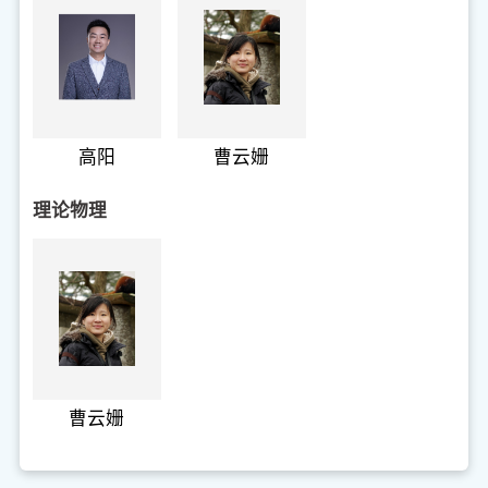
高阳
曹云姗
理论物理
曹云姗