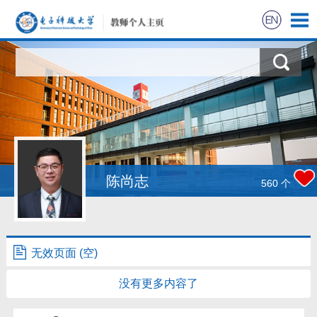
陈尚志
560
个
无效页面 (空)
没有更多内容了