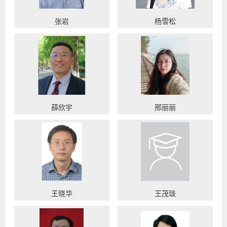
张岩
杨雪松
薛欣宇
邢丽丽
王晓华
王茂琰