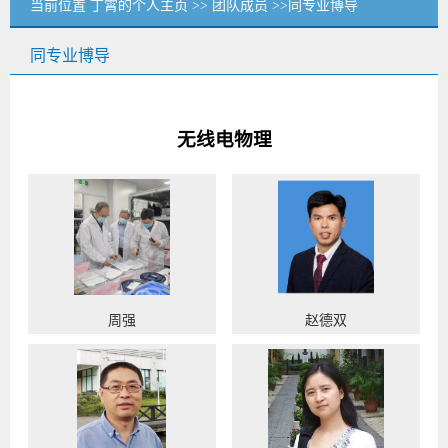
当前位置
丁霄的个人主页
>>
团队成员
>>同专业博导
同专业博导
无线电物理
周强
赵德双