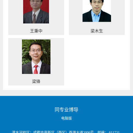
王秉中
梁木生
梁锋
同专业博导
电脑版
清水河校区：成都市高新区（西区）西源大道2006号 邮编： 611731