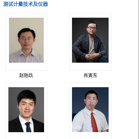
测试计量技术及仪器
赵贻玖
肖寅东