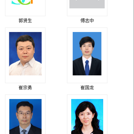
郭贤生
傅志中
崔宗勇
崔国龙