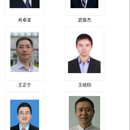
肖卓凌
武俊杰
王正宁
王峣钧