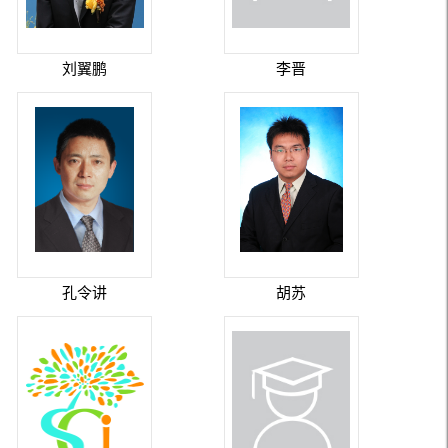
刘翼鹏
李晋
孔令讲
胡苏