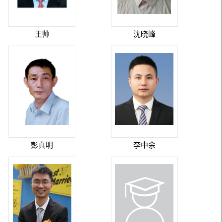
王帅
沈晓峰
彭真明
李中余