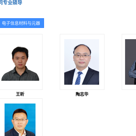
同专业硕导
电子信息材料与元器
件
王昕
陶志华