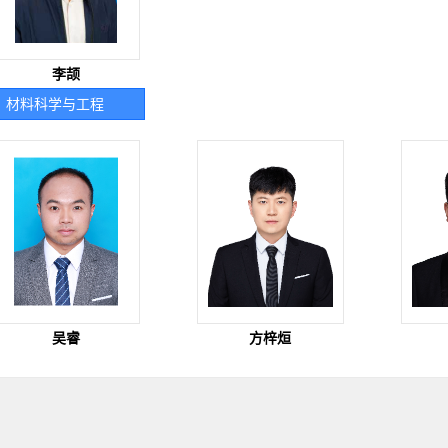
李颉
材料科学与工程
吴睿
方梓烜