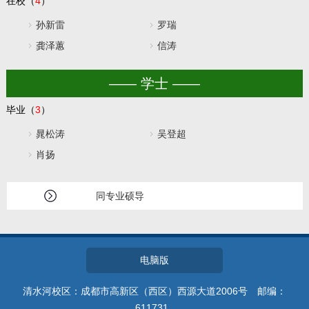
在校（
4
）
孙新雷
罗瑞
龚泽蕙
信涛
—— 学士 ——
毕业（
3
）
晁松涛
吴登超
肖扬
同专业硕导
电脑版
清水河校区：成都市高新区（西区）西源大道2006号 邮编：
611731