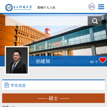
孙建旭
66
个
学生信息
—— 硕士 ——