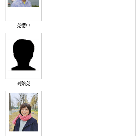
尧德中
刘贻尧