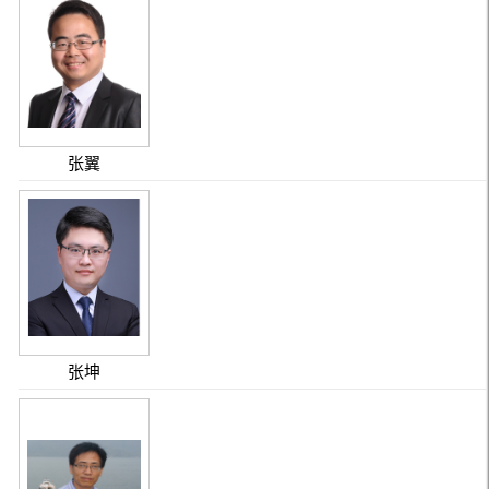
张翼
张坤