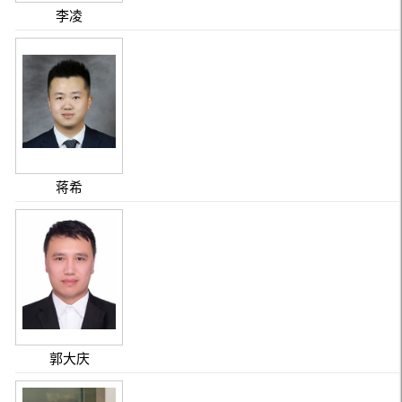
李凌
蒋希
郭大庆