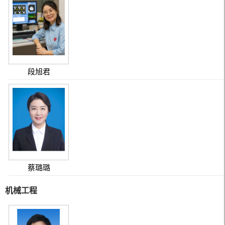
段旭君
蔡璐璐
机械工程