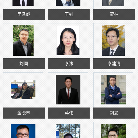
吴泽威
王钊
蒙林
刘国
李沫
李建清
金晓林
蒋伟
胡旻