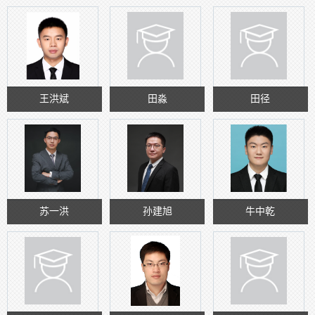
王洪斌
田淼
田径
苏一洪
孙建旭
牛中乾