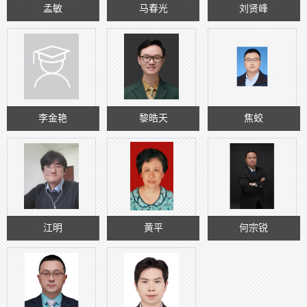
孟敏
马春光
刘贤峰
李金艳
黎皓天
焦蛟
江明
黄平
何宗锐