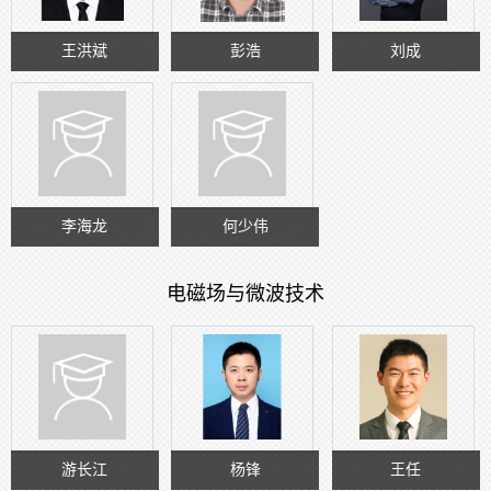
王洪斌
彭浩
刘成
李海龙
何少伟
电磁场与微波技术
游长江
杨锋
王任