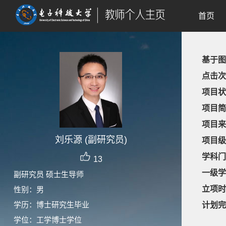
首页
基于图
点击次
项目状
项目简
项目来
刘乐源 (副研究员)
项目级
学科门
13
一级学
副研究员 硕士生导师
立项时
性别：男
学历：博士研究生毕业
计划完
学位：工学博士学位