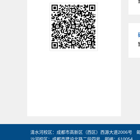
清水河校区：成都市高新区（西区）西源大道2006号 邮编
沙河校区：成都市建设北路二段四号 邮编：610054