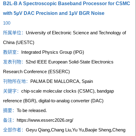
B2L-B A Spectroscopic Baseband Processor for CSMC
with 5µV DAC Precision and 1µV BGR Noise
100
所属单位：
University of Electronic Science and Technology of
China (UESTC)
教研室：
Integrated Physics Group (IPG)
发表刊物：
52nd IEEE European Solid-State Electronics
Research Conference (ESSERC)
刊物所在地：
PALMA DE MALLORCA, Spain
关键字：
chip-scale molecular clocks (CSMC), bandgap
reference (BGR), digital-to-analog converter (DAC)
摘要：
To be released.
备注：
https://www.esserc2026.org/
全部作者：
Geyu Qiang,Chang Liu,Yu Yu,Baojie Sheng,Cheng