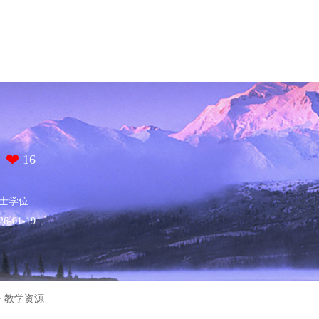
16
士学位
-01-19
教学资源
·