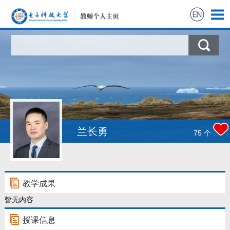
兰长勇
75
个
教学成果
暂无内容
授课信息