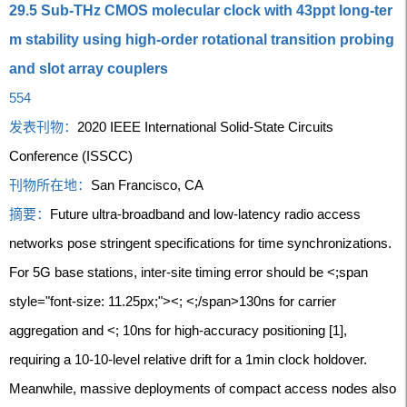
29.5 Sub-THz CMOS molecular clock with 43ppt long-ter
m stability using high-order rotational transition probing
and slot array couplers
554
发表刊物：
2020 IEEE International Solid-State Circuits
Conference (ISSCC)
刊物所在地：
San Francisco, CA
摘要：
Future ultra-broadband and low-latency radio access
networks pose stringent specifications for time synchronizations.
For 5G base stations, inter-site timing error should be <;span
style="font-size: 11.25px;"><; <;/span>130ns for carrier
aggregation and <; 10ns for high-accuracy positioning [1],
requiring a 10-10-level relative drift for a 1min clock holdover.
Meanwhile, massive deployments of compact access nodes also