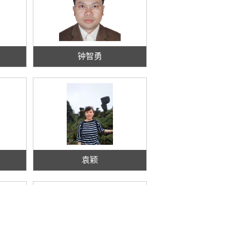
钟智勇
袁颖