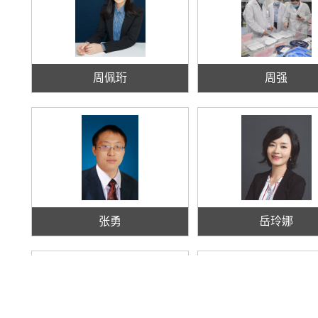
周佩珩
周强
张勇
岳玲娜