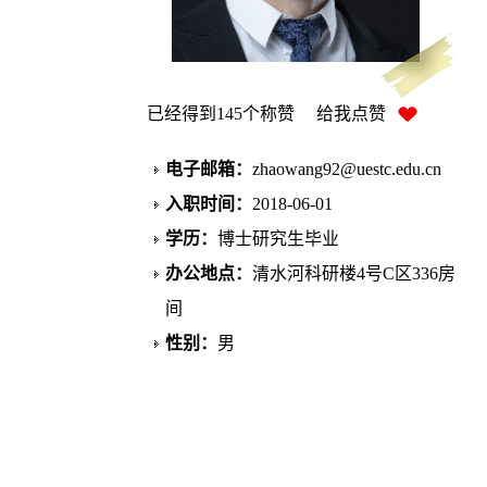
已经得到
145
个称赞 给我点赞
电子邮箱：
zhaowang92@uestc.edu.cn
入职时间：
2018-06-01
学历：
博士研究生毕业
办公地点：
清水河科研楼4号C区336房
间
性别：
男
学位：
哲学博士学位
职称：
教授
博士生导师
曾获荣誉：
国家青年特聘专家，荣获